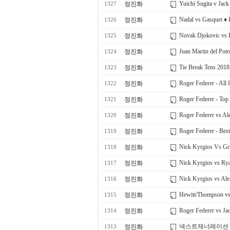
Yuichi Sugita v Jack
정진화
1327
Nadal vs Gasquet ♦ 
정진화
1326
Novak Djokovic vs D
정진화
1325
Juan Martin del Potr
정진화
1324
Tie Break Tens 20
정진화
1323
Roger Federer - All
정진화
1322
Roger Federer - Top
정진화
1321
Roger Federer vs Al
정진화
1320
Roger Federer - Be
정진화
1319
Nick Kyrgios Vs Gri
정진화
1318
Nick Kyrgios vs R
정진화
1317
Nick Kyrgios vs Al
정진화
1316
Hewitt/Thompson vs
정진화
1315
Roger Federer vs Ja
정진화
1314
넥스트제너레이션 
정진화
1313