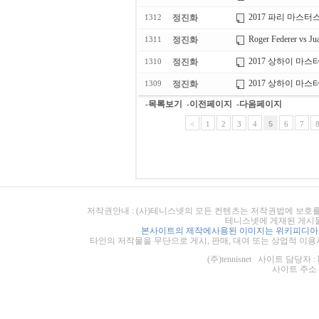
2017 파리 마스터
정진화
1312
Roger Federer vs Ju
정진화
1311
2017 상하이 마스
정진화
1310
2017 상하이 마스
정진화
1309
-목록보기
-이전페이지
-다음페이지
<
1
2
3
4
5
6
7
저작권안내 : (사)테니스넷의 모든 컨텐츠는 저작권법에 보호를
테니스넷에 게재된 게시물
본사이트의 제작에사용된 이미지는 위키피디아의
타인의 저작물을 무단으로 게시, 판매, 대여 또는 상업적 이용
(주)tennisnet 사이트 담당자 : 
사이트 주소 : ht