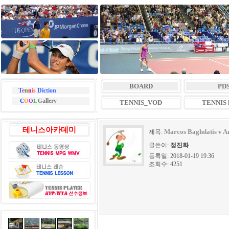
BOARD
PD
T
e
n
n
i
s
Diction
allery
C
O
O
L
G
TENNIS_VOD
TENNIS l
테니스아카데미
Marcos Baghdatis v An
제목:
글쓴이:
정진화
등록일: 2018-01-19 19:36
조회수: 4251