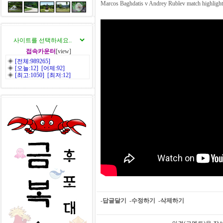
Marcos Baghdatis v Andrey Rublev match highlight
접속카운터
[view]
◈
[전체:989265]
◈
[오늘:12] [어제:92]
◈
[최고:1050] [최저:12]
-답글달기
-수정하기
-삭제하기