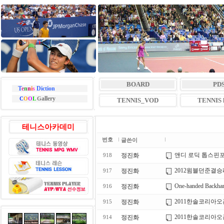
BOARD
PD
T
e
n
n
i
s
Diction
allery
C
O
O
L
G
TENNIS_VOD
TENNIS l
테니스아카데미
번호
글쓴이
앤디 로딕 톱스핀
정진화
918
2012윔블던준결
정진화
917
One-handed Backha
정진화
916
2011한솔코리아
정진화
915
2011한솔코리아
정진화
914