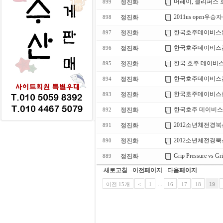
머레이, 클리퍼스
정진화
899
2011us ope
정진화
898
한국호주데이비스
정진화
897
한국호주데이비스
정진화
896
한국 호주 데이
정진화
895
한국호주데이비스
정진화
894
한국호주데이비스
정진화
893
한국호주 데이비
정진화
892
2012소년체전경
정진화
891
2012소년체전경
정진화
890
Grip Pressure vs Gri
정진화
889
-새로고침
-이전페이지
-다음페이지
이전 15개
<
1
...
16
17
18
19