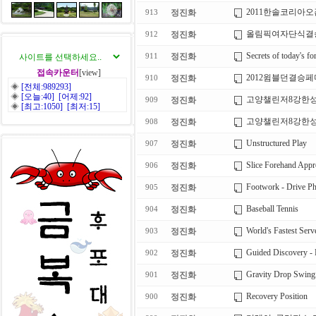
2011한솔코리아
정진화
913
올림픽여자단식결
정진화
912
Secrets of today's f
정진화
911
접속카운터
[view]
2012윔블던결승페
정진화
910
◈
[전체:989293]
◈
[오늘:40] [어제:92]
고양챌린저8강한성
정진화
909
◈
[최고:1050] [최저:15]
고양챌린저8강한성
정진화
908
Unstructured Play
정진화
907
Slice Forehand Appr
정진화
906
Footwork - Drive Ph
정진화
905
Baseball Tennis
정진화
904
World's Fastest Serv
정진화
903
Guided Discovery - 
정진화
902
Gravity Drop Swing
정진화
901
Recovery Position
정진화
900