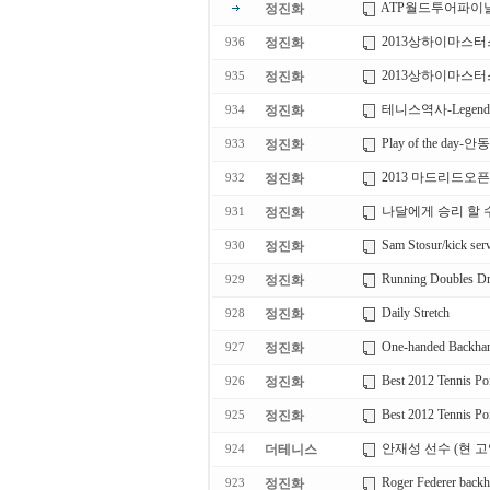
ATP월드투어파이
정진화
2013상하이마스
정진화
936
2013상하이마스
정진화
935
테니스역사-Legends of
정진화
934
Play of the 
정진화
933
2013 마드리드오픈
정진화
932
나달에게 승리 할 
정진화
931
Sam Stosur/kick ser
정진화
930
Running Doubles Dri
정진화
929
Daily Stretch
정진화
928
One-handed Backha
정진화
927
Best 2012 Tennis Poi
정진화
926
Best 2012 Tennis Poi
정진화
925
안재성 선수 (현 
더테니스
924
Roger Federer back
정진화
923