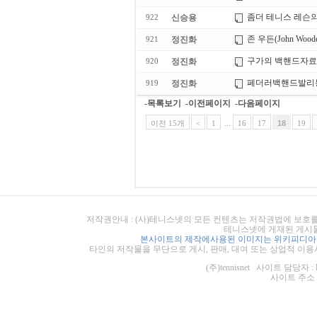
좀더 테니스 레슨의 많
신승용
922
존 우든(John Woo
정진화
921
구가의 백핸드자료(U
정진화
920
페더러백핸드발리
정진화
919
-목록보기
-이전페이지
-다음페이지
이전 15개
<
1
...
16
17
18
19
저작권안내 : (사)테니스넷의 모든 컨텐츠는 저작권법에 보호를
테니스넷에 게재된 게시물
본사이트의 제작에사용된 이미지는 위키피디아의
타인의 저작물을 무단으로 게시, 판매, 대여 또는 상업적 이용
(주)tennisnet 사이트 담당자 : 
사이트 주소 : ht