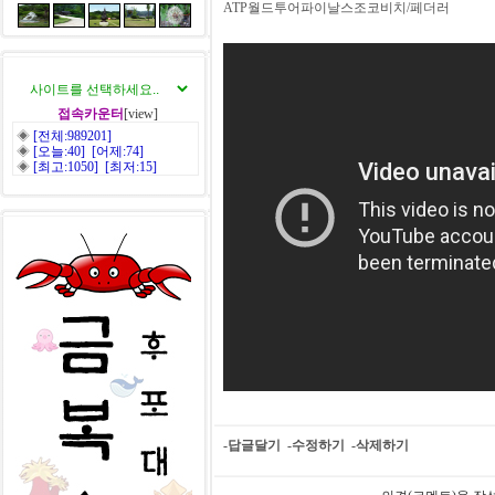
ATP월드투어파이날스조코비치/페더러
접속카운터
[view]
◈
[전체:989201]
◈
[오늘:40] [어제:74]
◈
[최고:1050] [최저:15]
-답글달기
-수정하기
-삭제하기