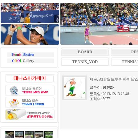
BOARD
PD
T
e
n
n
i
s
Diction
allery
C
O
O
L
G
TENNIS_VOD
TENNIS l
테니스아카데미
ATP월드투어파이날
제목:
글쓴이:
정진화
등록일: 2013-12-13 23:48
조회수: 5977