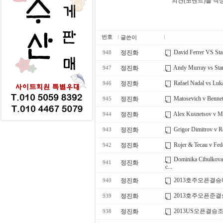
의견(코멘트)을 작
번호
글쓴이
David Ferrer VS Sta
정진화
948
Andy Murray vs Stan
정진화
947
Rafael Nadal vs Lu
정진화
946
Matosevich v Bennete
정진화
945
Alex Kusnetsov v Ma
정진화
944
Grigor Dimitrov v Ro
정진화
943
Rojer & Tecau v Fed
정진화
942
Dominika Cibulkova
정진화
941
c...
2013호주오픈결
정진화
940
2013호주오픈준
정진화
939
2013US오픈결승
정진화
938