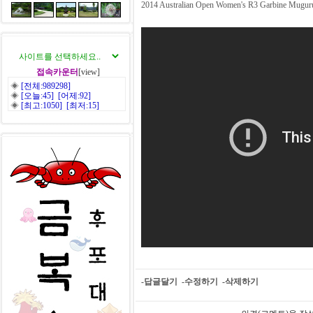
2014 Australian Open Women's R3 Garbine Muguru
접속카운터
[view]
◈
[전체:989298]
◈
[오늘:45] [어제:92]
◈
[최고:1050] [최저:15]
-답글달기
-수정하기
-삭제하기