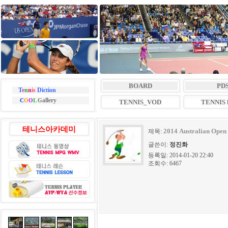
BOARD
PD
T
e
n
n
i
s
Diction
allery
C
O
O
L
G
TENNIS_VOD
TENNIS l
테니스아카데미
2014 Australian Open
제목:
글쓴이:
정진화
등록일: 2014-01-20 22:40
조회수: 6467