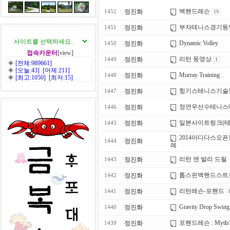
백핸드레슨
정진화
1452
19
부자테니스경기동
정진화
1451
Dynamic Volley
정진화
1450
접속카운터
[view]
리턴 동영상
정진화
1449
1
◈
[전체:989661]
◈
[오늘:43] [어제:211]
Murray Training
정진화
1448
◈
[최고:1050] [최저:15]
힝기스테니스기술
정진화
1447
정연우선수테니스
정진화
1446
일본사이트링크(
정진화
1445
2014아디다스오
정진화
1444
례
리턴 앤 발리 드릴
정진화
1443
톱스핀백핸드스트
정진화
1442
리턴레슨-포핸드
정진화
1441
Gravity Drop Swing
정진화
1440
포핸드레슨 : Myth/Ra
정진화
1439