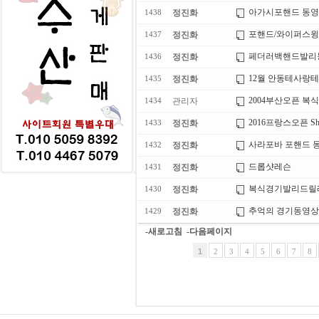
아가시포핸드 동
정진화
1438
포핸드/와이퍼스윙
정진화
1437
페더러백핸드발리
정진화
1436
12월 안동테사랑
정진화
1435
2004부산오픈 복식 
관리자
1434
2016프랑스오픈 Shots 
정진화
1433
사라포바 포핸드 
정진화
1432
드롭샷레슨
정진화
1431
복식경기발리드릴
정진화
1430
추억의 경기동영상
정진화
1429
-새로고침
-다음페이지
1
2
3
4
5
6
7
8