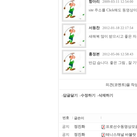
항아리
2009-03-11 12:54:00
site 주소를 Click해도 동영상
서동찬
2012-01-18 22:17:54
새해복 많이 받으시고 좋은 자료 잘
홍정본
2012-05-06 12:58:43
반갑 습니다. 좋은 그림 , 잘 
의견(코멘트)을 작
-답글달기
-수정하기
-삭제하기
번호
글쓴이
공지
정진화
프로선수동영상모
공지
정진화
테니스채널 바블랏