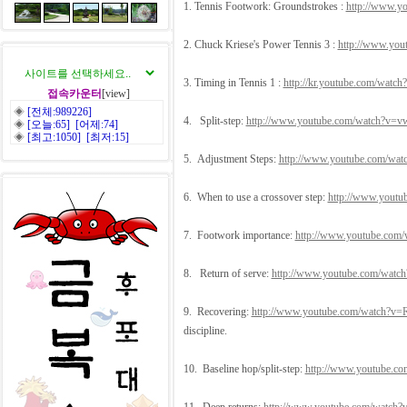
1. Tennis Footwork: Groundstrokes :
http://www.y
2. Chuck Kriese's Power Tennis 3 :
http://www.yo
3. Timing in Tennis 1 :
http://kr.youtube.com/wat
접속카운터
[view]
◈
[전체:989226]
4. Split-step:
http://www.youtube.com/watch?v=vw5
◈
[오늘:65] [어제:74]
◈
[최고:1050] [최저:15]
5. Adjustment Steps:
http://www.youtube.com/watc
6. When to use a crossover step:
http://www.youtub
7. Footwork importance:
http://www.youtube.com/w
8. Return of serve:
http://www.youtube.com/watch
9. Recovering:
http://www.youtube.com/watch?v=RE
discipline.
10. Baseline hop/split-step:
http://www.youtube.com