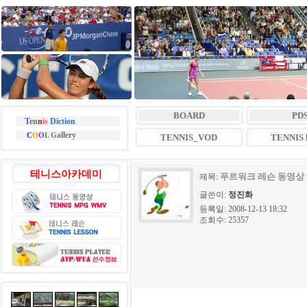
BOARD
PD
T
e
n
n
i
s
Diction
allery
C
O
O
L
G
TENNIS_VOD
TENNIS l
테니스아카데미
푸트워크 레슨 동영상
제목:
글쓴이:
정진화
등록일: 2008-12-13 18:32
조회수: 25357