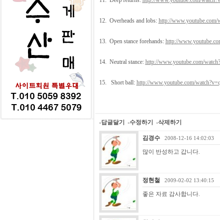
11. Deep returns:
http://www.youtube.com/watch?v=
12. Overheads and lobs:
http://www.youtube.com/w
13. Open stance forehands:
http://www.youtube.co
14. Neutral stance:
http://www.youtube.com/watch?
15. Short ball:
http://www.youtube.com/watch?v=q
-답글달기
-수정하기
-삭제하기
김경수
2008-12-16 14:02:03
많이 반성하고 갑니다.
정현철
2009-02-02 13:40:15
좋은 자료 감사합니다.