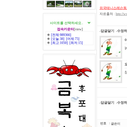
외국테니스레슨동
자료출처 :
http://w
접속카운터
[view]
-답글달기
-수정
◈
[전체:989366]
◈
[오늘:38] [어제:75]
◈
[최고:1050] [최저:15]
-답글달기
-수정
번호
글쓴이