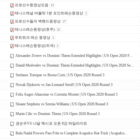
프로선수동영상모음
13
테니스채널 바블랏 1분 포인트레슨동영상
2
프로선수들의 백핸드동영상
27
테니스레슨동영상(호주)
32
푸트워크 레슨 동영상
5
테니스레슨동영상(외국)
2
Alexander Zverev vs Dominic Thiem Extended Highlights | US Open 2020 F...
Daniil Medvedev vs Dominic Thiem Extended Highlights | US Open 2020 Se...
Stefanos Tsitsipas vs Borna Coric | US Open 2020 Round 3
Novak Djokovic vs Jan-Lennard Struff | US Open 2020 Round 3
Felix Auger-Aliassime vs Corentin Moutet | US Open 2020 Round 3
Sloane Stephens vs Serena Williams | US Open 2020 Round 3
Marin Cilic vs Dominic Thiem | US Open 2020 Round 3
권순우VS 나달 멕시코 오픈 8강 하일라이트
Rafa Nadal Powers Past Fritz to Complete Acapulco Hat-Trick | Acapulco...