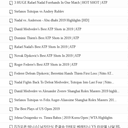
3 HUGE Rafael Nadal Forehands In One Match | HOT SHOT | ATP
Stefanos Tsitsipas vs Andrey Rublev
Nadal vs. Anderson - Abu dhabi 2019 Highlights [HD]
Daniil Medvedev's Best ATP Shots in 2019 | ATP
Dominic Thiem's Best ATP Shots in 2019 | ATP
Rafael Nadal's Best ATP Shots In 2019 | ATP
Novak Djokovic's Best ATP Shots In 2019 | ATP
Roger Federer's Best ATP Shots in 2019 | ATP
Federer Defeats Djokovic; Berrettini Hands Thiem First Loss | Nitto AT...
Nadal Fights Back To Defeat Medvedev; Tsitsipas Into Last Four | Nitto...
Daniil Medvedev vs Alexander Zverev Shanghai Rolex Masters 2019 highli...
Stefanos Tsitsipas vs Felix Auger-Aliassime Shanghai Rolex Masters 201...
The Best Plays of US Open 2019
Jelena Ostapenko vs. Timea Babos | 2019 Korea Open | WTA Highlights
[US오픈 테니스] 남자단식 준결승 마테오 베레티니 VS 라파엘 나달 HL