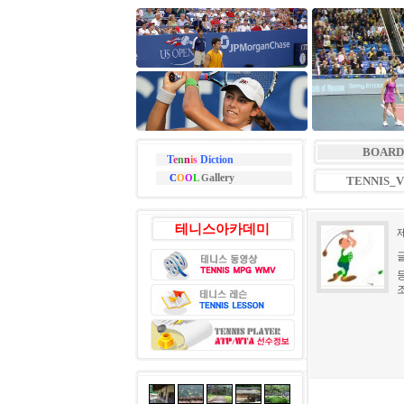
BOARD
T
e
n
n
i
s
Diction
allery
C
O
O
L
G
TENNIS_
테니스아카데미
등
조