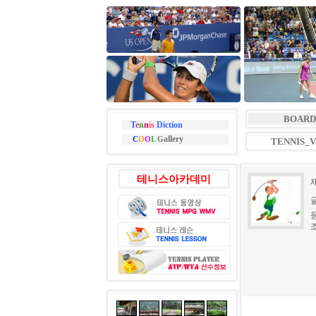
BOARD
T
e
n
n
i
s
Diction
allery
C
O
O
L
G
TENNIS_
테니스아카데미
등
조