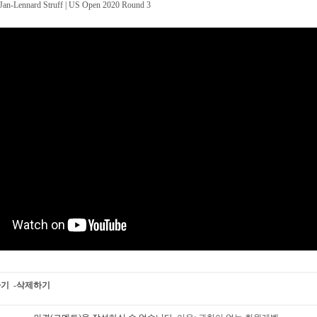
Jan-Lennard Struff | US Open 2020 Round 3
하기
-삭제하기