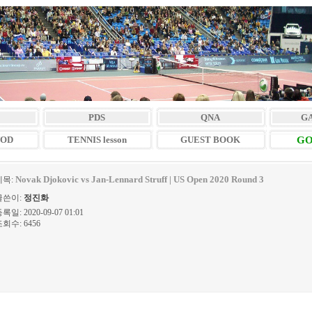
PDS
QNA
G
VOD
TENNIS lesson
GUEST BOOK
GO
Novak Djokovic vs Jan-Lennard Struff | US Open 2020 Round 3
제목:
글쓴이:
정진화
록일: 2020-09-07 01:01
회수: 6456