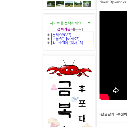
Novak Djokovic vs 
접속카운터
[view]
◈
[전체:989387]
◈
[오늘:59] [어제:75]
◈
[최고:1050] [최저:15]
-답글달기
-수정