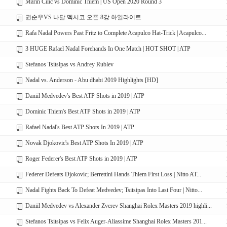
Marin Cilic vs Dominic Thiem | US Open 2020 Round 3
권순우VS 나달 멕시코 오픈 8강 하일라이트
Rafa Nadal Powers Past Fritz to Complete Acapulco Hat-Trick | Acapulco...
3 HUGE Rafael Nadal Forehands In One Match | HOT SHOT | ATP
Stefanos Tsitsipas vs Andrey Rublev
Nadal vs. Anderson - Abu dhabi 2019 Highlights [HD]
Daniil Medvedev's Best ATP Shots in 2019 | ATP
Dominic Thiem's Best ATP Shots in 2019 | ATP
Rafael Nadal's Best ATP Shots In 2019 | ATP
Novak Djokovic's Best ATP Shots In 2019 | ATP
Roger Federer's Best ATP Shots in 2019 | ATP
Federer Defeats Djokovic; Berrettini Hands Thiem First Loss | Nitto AT...
Nadal Fights Back To Defeat Medvedev; Tsitsipas Into Last Four | Nitto...
Daniil Medvedev vs Alexander Zverev Shanghai Rolex Masters 2019 highli...
Stefanos Tsitsipas vs Felix Auger-Aliassime Shanghai Rolex Masters 201...