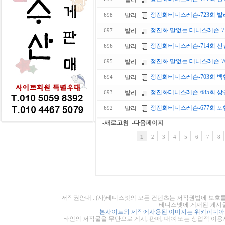
정진화테니스레슨-723회 발리
발리
698
정진화 말없는 테니스레슨-71
발리
697
정진화테니스레슨-714회 선
발리
696
정진화 말없는 테니스레슨-70
발리
695
정진화테니스레슨-703회 백핸
발리
694
정진화테니스레슨-685회 상
발리
693
정진화테니스레슨-677회 포핸
발리
692
-새로고침
-다음페이지
1
2
3
4
5
6
7
8
저작권안내 : (사)테니스넷의 모든 컨텐츠는 저작권법에 보호를
테니스넷에 게재된 게시물
본사이트의 제작에사용된 이미지는 위키피디아의
타인의 저작물을 무단으로 게시, 판매, 대여 또는 상업적 이용