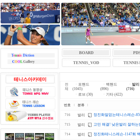
BOARD
PD
T
e
n
n
i
s
Diction
allery
C
O
O
L
G
TENNIS_VOD
TENNIS l
테니스아카데미
전
ㆍ
포핸드
ㆍ
백핸드
ㆍ
발리
체
(1045)
(896)
(716)
ㆍ
로브 (30)
ㆍ
기타 (422)
번호
분류
정진화말없는테니스레슨-859
발리
716
고민 해결! 낮은발리 잘하는
발리
715
정진화테니스레슨-1147회 백
발리
714