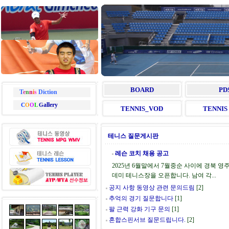
BOARD
PD
T
e
n
n
i
s
Diction
allery
C
O
O
L
G
TENNIS_VOD
TENNIS 
테니스 질문게시판
레슨 코치 채용 공고
2025년 6월말에서 7월중순 사이에 경북 영주
데미 테니스장을 오픈합니다. 남여 각...
공지 사항 동영상 관련 문의드림
[2]
추억의 경기 질문합니다
[1]
팔 근력 강화 기구 문의
[1]
혼합스핀서브 질문드립니다.
[2]