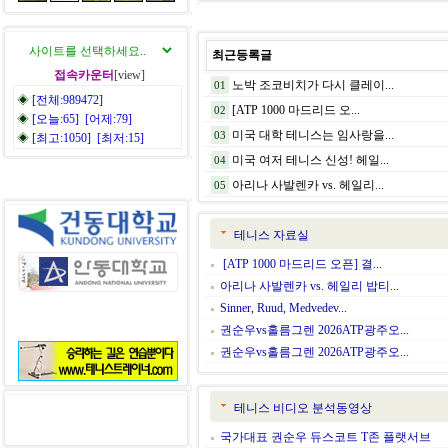
최근등록글
접속카운터
[view]
노박 조코비치가 다시 클레이...
01
◈
[전체:989472]
[ATP 1000 마드리드 오...
02
◈
[오늘:65] [어제:79]
미국 대학 테니스는 임사랑을...
03
◈
[최고:1050] [최저:15]
미국 여저 테니스 신성! 헤일...
04
아리나 사발렌카 vs. 헤일리...
05
테니스 자료실
[ATP 1000 마드리드 오픈] 결...
아리나 사발렌카 vs. 헤일리 밥티...
Sinner, Ruud, Medvedev...
권순우vs홀름그렌 2026ATP광주오...
권순우vs홀름그렌 2026ATP광주오...
테니스 비디오 분석동영상
국가대표 권순우 듀스코트 T존 플랫서브