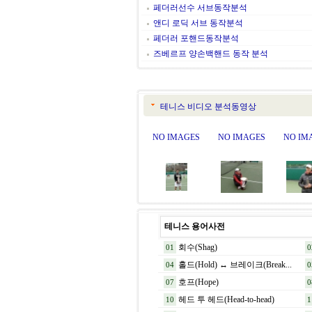
페더러선수 서브동작분석
앤디 로딕 서브 동작분석
페더러 포핸드동작분석
즈베르프 양손백핸드 동작 분석
테니스 비디오 분석동영상
NO IMAGES
NO IMAGES
NO IM
테니스 용어사전
회수(Shag)
01
0
홀드(Hold) ↔ 브레이크(Break...
04
0
호프(Hope)
07
0
헤드 투 헤드(Head-to-head)
10
1